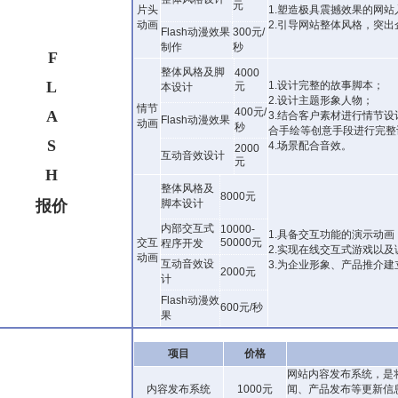
元
片头
1.塑造极具震撼效果的网站
动画
2.引导网站整体风格，突
Flash动漫效果
300元/
制作
秒
F
整体风格及脚
4000
L
1.设计完整的故事脚本；
元
本设计
2.设计主题形象人物；
情节
400元/
A
3.结合客户素材进行情节
Flash动漫效果
动画
秒
合手绘等创意手段进行完整
S
4.场景配合音效。
2000
互动音效设计
元
H
整体风格及
8000元
报
价
脚本设计
内部交互式
10000-
1.具备交互功能的演示动画
交互
50000元
程序开发
2.实现在线交互式游戏以
动画
互动音效设
3.为企业形象、产品推介
2000元
计
Flash动漫效
600元/秒
果
项目
价格
网站内容发布系统，是
内容发布系统
1000元
闻、产品发布等更新信