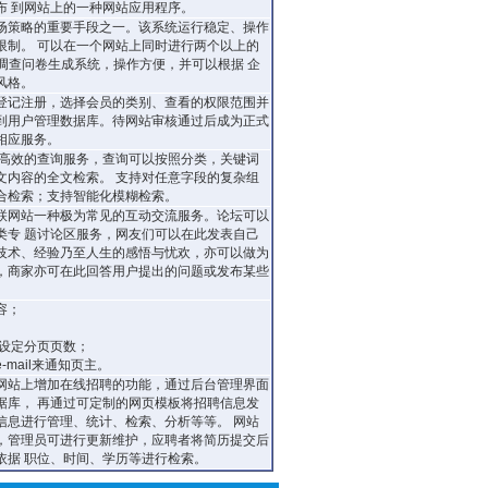
布 到网站上的一种网站应用程序。
场策略的重要手段之一。该系统运行稳定、操作
限制。 可以在一个网站上同时进行两个以上的
的调查问卷生成系统，操作方便，并可以根据 企
风格。
登记注册，选择会员的类别、查看的权限范围并
到用户管理数据库。待网站审核通过后成为正式
相应服务。
、高效的查询服务，查询可以按照分类，关键词
文内容的全文检索。 支持对任意字段的复杂组
合检索；支持智能化模糊检索。
联网站一种极为常见的互动交流服务。论坛可以
类专 题讨论区服务，网友们可以在此发表自己
技术、经验乃至人生的感悟与忧欢，亦可以做为
，商家亦可在此回答用户提出的问题或发布某些
容；
以设定分页页数；
mail来通知页主。
网站上增加在线招聘的功能，通过后台管理界面
据库， 再通过可定制的网页模板将招聘信息发
信息进行管理、统计、检索、分析等等。 网站
，管理员可进行更新维护，应聘者将简历提交后
依据 职位、时间、学历等进行检索。