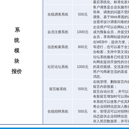
最后系统化、标准化发
客户调查是企业实施市
简单、调查的问题不受
在线调查系统
500元
调查。基于Web界面
业需求设计调查问卷的
企业用户可以在网站上
系
会员注册系统
1000元
成为预备会员，并提交
会员，享有网站提供的
统
在WEB中，提供方便
信息检索系统
800元
等进行，也可以基于全
模
合检索；支持中英文混
论坛系统服务已经是互
块
向网友提供开放性的分
社区论坛系统
1000元
的某些观感、交流某些
报
价
用户与商家交流的渠道
消息。
在线管理、删除留言内
留言内容搜索；
留言板系统
500元
留言自动分页 ，并可
有新留言增加时可以用e-
本系统可以使客户在其
将企业招聘信息加入数
在线招聘系统
500元
布，管理员可以对招聘
动态提供企业招聘信息
存入简历数据库，并可