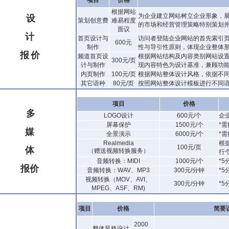
项目
价格
根据网站
为企业建立网站树立企业形象，
设
策划创意费
难易程度
的市场和经营管理策略特别策划并
面议
计
首页设计与
访问者登陆企业网站的首先索引
600元
制作
性与导引性原则，体现企业整体
报
价
频道首页设
根据网站结构及内容类别网站设
300元/页
计与制作
现内容特色为设计基准，兼顾功
内页制作
100元/页
根据网站整体设计风格，依据不同
其它语种
80元/页
按照网站整体设计模板进行不同
项目
价格
多
LOGO设计
600元/个
企
屏幕保护
1500元/个
*
媒
全景演示
6000元/个
*
Realmedia
根
100元/页
体
（赠送视频转换服务）
行
音频转换：MIDI
1000元/个
*5
报
价
音频转换：WAV、MP3
300元/分钟
*5
视频转换（MOV、AVI、
300元/分钟
*5
MPEG、ASF、RM)
项目
价格
简要
2000
整体风格设计